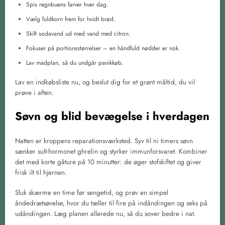
Spis regnbuens farver hver dag.
Vælg fuldkorn frem for hvidt brød.
Skift sodavand ud med vand med citron.
Fokuser på portionsstørrelser – en håndfuld nødder er nok.
Lav madplan, så du undgår panikkøb.
Lav en indkøbsliste nu, og beslut dig for et grønt måltid, du vil
prøve i aften.
Søvn og blid bevægelse i hverdagen
Natten er kroppens reparationsværksted. Syv til ni timers søvn
sænker sult-hormonet ghrelin og styrker immunforsvaret. Kombiner
det med korte gåture på 10 minutter: de øger stofskiftet og giver
frisk ilt til hjernen.
Sluk skærme en time før sengetid, og prøv en simpel
åndedrætsøvelse, hvor du tæller til fire på indåndingen og seks på
udåndingen. Læg planen allerede nu, så du sover bedre i nat.