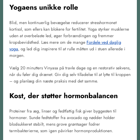
Yogaens unikke rolle
Blid, men kontinuerlig bevægelse reducerer stresshormonet
kortisol, som ellers kan blokere for fertilitet. Yoga styrker musklerne
uden at overbelaste led, øger forbrændingen og fremmer
kropsbevidsthed. Læs mere om de mange
Fordele ved daglig
yoga
, og lad dig inspirere til at rulle måtten ud i stuen allerede i
morgen.
Vælg 20 minutters Vinyasa på travle dage og en restorativ sekvens,
når du føler dig drænet. Giv dig selv tilladelse til at lytte til kroppen
– og planlæg din næste praksis med det samme.
Kost, der støtter hormonbalancen
Proteiner fra æg, linser og fedtfattig fisk giver byggesten til
hormoner. Sunde fedtstoffer fra avocado og nødder holder
blodsukkeret stabilt, mens grove grøntsager fodrer
tarmbakterierne, som igen påvirker hormonproduktionen.