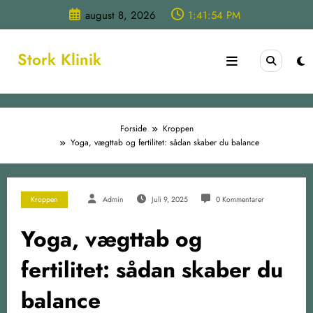
Videre
august 8, 2026
1:41:54 PM
til
indhold
Stork Klinik
Forside
Kroppen
Yoga, vægttab og fertilitet: sådan skaber du balance
Kroppen
Admin
Juli 9, 2025
0 Kommentarer
Yoga, vægttab og
fertilitet: sådan skaber du
balance