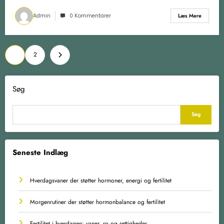
Admin
0 Kommentarer
Læs Mere
Indlægsinddeling
1
2
Søg
Søg
Seneste Indlæg
Hverdagsvaner der støtter hormoner, energi og fertilitet
Morgenrutiner der støtter hormonbalance og fertilitet
Fertilitet i hverdagen: vaner, ro og rettigheder