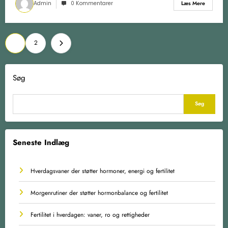
Admin
0 Kommentarer
Læs Mere
Indlægsinddeling
1
2
Søg
Søg
Seneste Indlæg
Hverdagsvaner der støtter hormoner, energi og fertilitet
Morgenrutiner der støtter hormonbalance og fertilitet
Fertilitet i hverdagen: vaner, ro og rettigheder