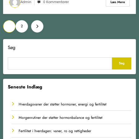
Admin
0 Kommentarer
Læs Mere
Indlægsinddeling
1
2
Søg
Søg
Seneste Indlæg
Hverdagsvaner der støtter hormoner, energi og fertilitet
Morgenrutiner der støtter hormonbalance og fertilitet
Fertilitet i hverdagen: vaner, ro og rettigheder