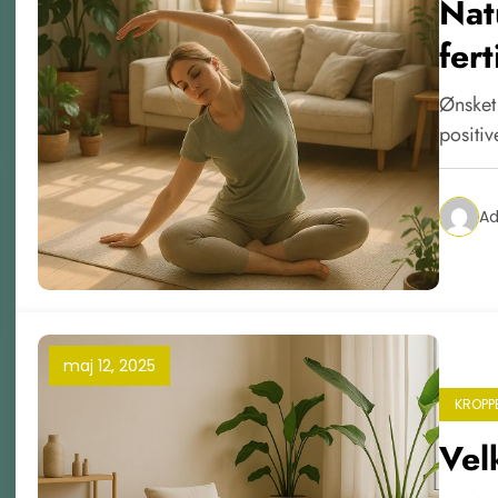
Nat
fert
Ønsket 
positiv
A
maj 12, 2025
KROPP
Vel