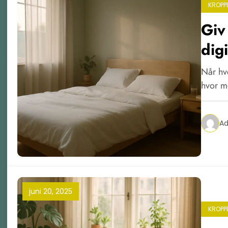
KROPP
Giv
dig
Når hve
hvor m
A
juni 20, 2025
KROPP