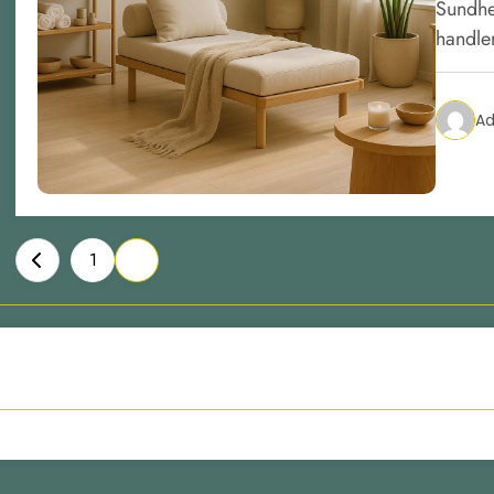
Sundhe
handler
A
Indlægsinddeling
1
2