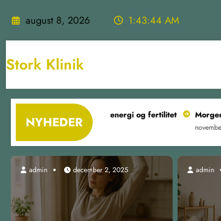
Videre
til
august 8, 2026
1:43:45 AM
indhold
Stork Klinik
er støtter hormoner, energi og fertilitet
Morgenrutiner 
NYHEDER
november 7, 202
admin
december 2, 2025
admin