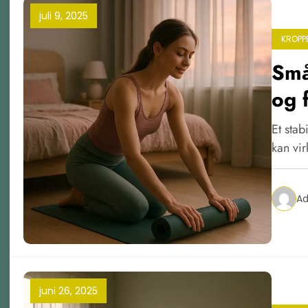
juli 9, 2025
KROPP
Små
og f
Et stab
kan vi
A
juni 26, 2025