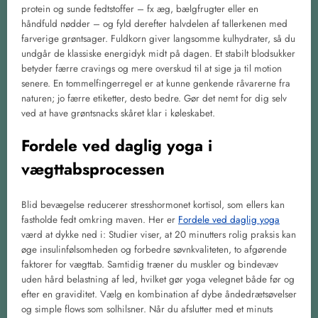
protein og sunde fedtstoffer – fx æg, bælgfrugter eller en
håndfuld nødder – og fyld derefter halvdelen af tallerkenen med
farverige grøntsager. Fuldkorn giver langsomme kulhydrater, så du
undgår de klassiske energidyk midt på dagen. Et stabilt blodsukker
betyder færre cravings og mere overskud til at sige ja til motion
senere. En tommelfingerregel er at kunne genkende råvarerne fra
naturen; jo færre etiketter, desto bedre. Gør det nemt for dig selv
ved at have grøntsnacks skåret klar i køleskabet.
Fordele ved daglig yoga i
vægttabsprocessen
Blid bevægelse reducerer stresshormonet kortisol, som ellers kan
fastholde fedt omkring maven. Her er
Fordele ved daglig yoga
værd at dykke ned i: Studier viser, at 20 minutters rolig praksis kan
øge insulinfølsomheden og forbedre søvnkvaliteten, to afgørende
faktorer for vægttab. Samtidig træner du muskler og bindevæv
uden hård belastning af led, hvilket gør yoga velegnet både før og
efter en graviditet. Vælg en kombination af dybe åndedrætsøvelser
og simple flows som solhilsner. Når du afslutter med et minuts