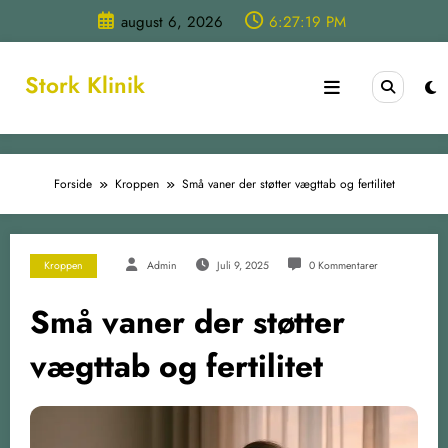
Videre
august 6, 2026
6:27:19 PM
til
indhold
Stork Klinik
Forside
Kroppen
Små vaner der støtter vægttab og fertilitet
Kroppen
Admin
Juli 9, 2025
0 Kommentarer
Små vaner der støtter
vægttab og fertilitet