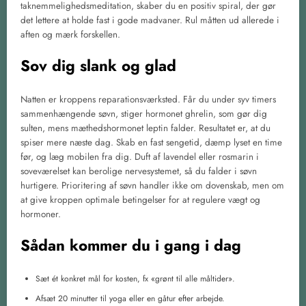
taknemmelighedsmeditation, skaber du en positiv spiral, der gør
det lettere at holde fast i gode madvaner. Rul måtten ud allerede i
aften og mærk forskellen.
Sov dig slank og glad
Natten er kroppens reparationsværksted. Får du under syv timers
sammenhængende søvn, stiger hormonet ghrelin, som gør dig
sulten, mens mæthedshormonet leptin falder. Resultatet er, at du
spiser mere næste dag. Skab en fast sengetid, dæmp lyset en time
før, og læg mobilen fra dig. Duft af lavendel eller rosmarin i
soveværelset kan berolige nervesystemet, så du falder i søvn
hurtigere. Prioritering af søvn handler ikke om dovenskab, men om
at give kroppen optimale betingelser for at regulere vægt og
hormoner.
Sådan kommer du i gang i dag
Sæt ét konkret mål for kosten, fx «grønt til alle måltider».
Afsæt 20 minutter til yoga eller en gåtur efter arbejde.