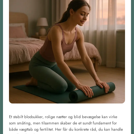
Et stabilt blodsukker, rolige nætter og blid bevægelse kan virke
som småting, men tilsammen skaber de et sundt fundament for
både vægttab og fertilitet. Her får du konkrete råd, du kan handle